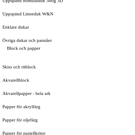
Uppspänd bomullsduk 380g 3D
Uppspänd Linneduk W&N
Enklare dukar
Övriga dukar och pannåer
Block och papper
Skiss och ritblock
Akvarellblock
Akvarellpapper - hela ark
Papper för akrylfärg
Papper för oljefärg
Papper för pastellkritor