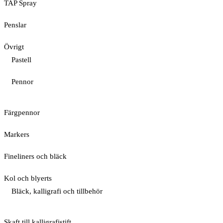
TAP Spray
Penslar
Övrigt
Pastell
Pennor
Färgpennor
Markers
Fineliners och bläck
Kol och blyerts
Bläck, kalligrafi och tillbehör
Skaft till kalligrafistift