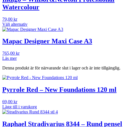
Watercolour
79,00
kr
Välj alternativ
Den
här
produkten
Mapac Designer Maxi Case A3
har
flera
765,00
kr
varianter.
Läs mer
De
olika
Denna produkt är för närvarande slut i lager och är inte tillgänglig.
alternativen
kan
väljas
på
Pyrrole Red – New Foundations 120 ml
produktsidan
69,00
kr
Lägg till i varukorg
Raphael Stradivarius 8344 – Rund pensel