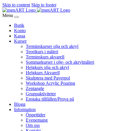
Skip to content
Skip to footer
Menu
Butik
Konto
Kassa
Kurser
Terminskurser olja och akryl
Teorikurs i måleri
Terminskurs akvarell
Sommarkurser i olje- och akrylmåleri
Helgkurs olja och akryl
Helgkurs Akvarell
Skulptera med Paverpol
Workshop Acrylic Pouring
Zentangle
Gruppaktiviteter
Enstaka tillfällen/Prova på
Blogg
Information
Öppettider
Evenemang
Om oss
Kontakt