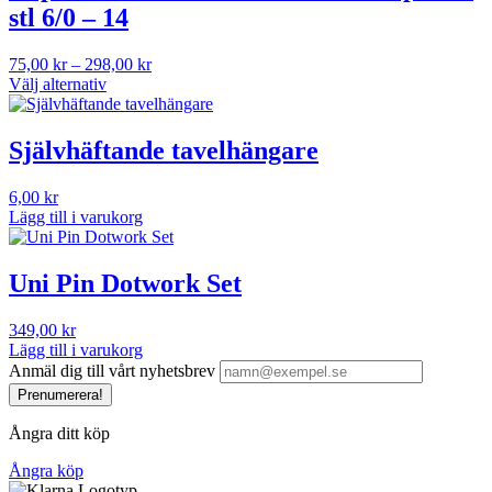
stl 6/0 – 14
Prisintervall:
75,00
kr
–
298,00
kr
75,00 kr
Välj alternativ
Den
till
här
298,00 kr
produkten
Självhäftande tavelhängare
har
flera
6,00
kr
varianter.
Lägg till i varukorg
De
olika
alternativen
Uni Pin Dotwork Set
kan
väljas
på
349,00
kr
produktsidan
Lägg till i varukorg
Anmäl dig till vårt nyhetsbrev
Prenumerera!
Ångra ditt köp
Ångra köp