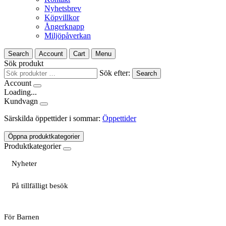
Nyhetsbrev
Köpvillkor
Ångerknapp
Miljöpåverkan
Search
Account
Cart
Menu
Sök produkt
Sök efter:
Search
Account
Loading...
Kundvagn
Särskilda öppettider i sommar:
Öppettider
Öppna produktkategorier
Produktkategorier
Nyheter
På tillfälligt besök
För Barnen