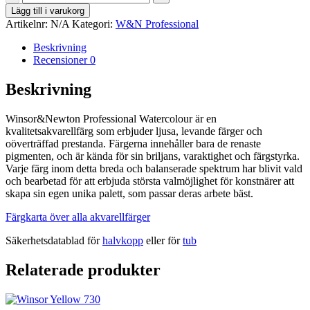
Red
Lägg till i varukorg
-
Artikelnr:
N/A
Kategori:
W&N Professional
Winsor&Newton
Professional
Beskrivning
Watercolour
Recensioner
0
mängd
Beskrivning
Winsor&Newton Professional Watercolour är en
kvalitetsakvarellfärg som erbjuder ljusa, levande färger och
oöverträffad prestanda. Färgerna innehåller bara de renaste
pigmenten, och är kända för sin briljans, varaktighet och färgstyrka.
Varje färg inom detta breda och balanserade spektrum har blivit vald
och bearbetad för att erbjuda största valmöjlighet för konstnärer att
skapa sin egen unika palett, som passar deras arbete bäst.
Färgkarta över alla akvarellfärger
Säkerhetsdatablad för
halvkopp
eller för
tub
Relaterade produkter