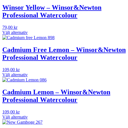
Winsor Yellow – Winsor&Newton
Professional Watercolour
79,00
kr
Välj alternativ
Den
här
produkten
Cadmium Free Lemon – Winsor&Newton
har
Professional Watercolour
flera
varianter.
De
109,00
kr
olika
Välj alternativ
alternativen
Den
kan
här
väljas
produkten
Cadmium Lemon – Winsor&Newton
på
har
Professional Watercolour
produktsidan
flera
varianter.
De
109,00
kr
olika
Välj alternativ
alternativen
Den
kan
här