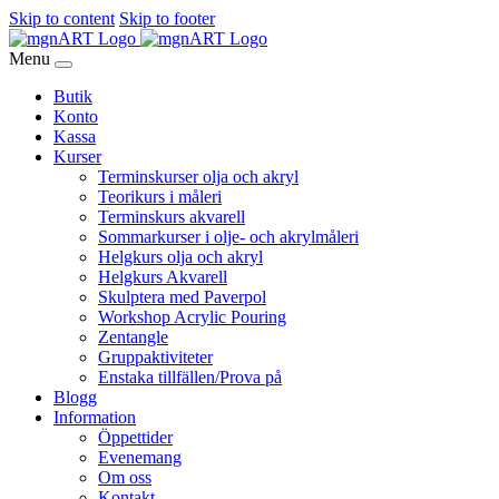
Skip to content
Skip to footer
Menu
Butik
Konto
Kassa
Kurser
Terminskurser olja och akryl
Teorikurs i måleri
Terminskurs akvarell
Sommarkurser i olje- och akrylmåleri
Helgkurs olja och akryl
Helgkurs Akvarell
Skulptera med Paverpol
Workshop Acrylic Pouring
Zentangle
Gruppaktiviteter
Enstaka tillfällen/Prova på
Blogg
Information
Öppettider
Evenemang
Om oss
Kontakt