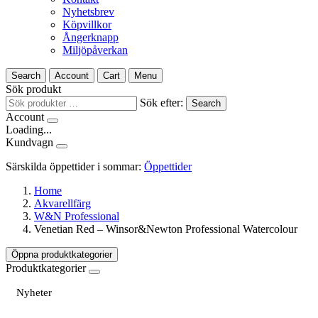
Nyhetsbrev
Köpvillkor
Ångerknapp
Miljöpåverkan
Search
Account
Cart
Menu
Sök produkt
Sök efter:
Search
Account
Loading...
Kundvagn
Särskilda öppettider i sommar:
Öppettider
Home
Akvarellfärg
W&N Professional
Venetian Red – Winsor&Newton Professional Watercolour
Öppna produktkategorier
Produktkategorier
Nyheter