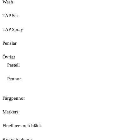
Wash
TAP Set
TAP Spray
Penslar
Övrigt
Pastell
Pennor
Färgpennor
Markers
Fineliners och bläck
Kol och blyerts