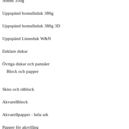
Artists 350g
Uppspänd bomullsduk 380g
Uppspänd bomullsduk 380g 3D
Uppspänd Linneduk W&N
Enklare dukar
Övriga dukar och pannåer
Block och papper
Skiss och ritblock
Akvarellblock
Akvarellpapper - hela ark
Papper för akrylfärg