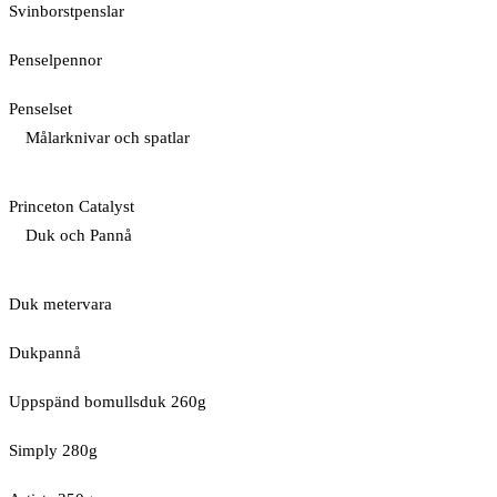
Svinborstpenslar
Penselpennor
Penselset
Målarknivar och spatlar
Princeton Catalyst
Duk och Pannå
Duk metervara
Dukpannå
Uppspänd bomullsduk 260g
Simply 280g