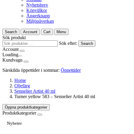
Nyhetsbrev
Köpvillkor
Ångerknapp
Miljöpåverkan
Search
Account
Cart
Menu
Sök produkt
Sök efter:
Search
Account
Loading...
Kundvagn
Särskilda öppettider i sommar:
Öppettider
Home
Oljefärg
Sennelier Artist 40 ml
Turner yellow 583 – Sennelier Artist 40 ml
Öppna produktkategorier
Produktkategorier
Nyheter