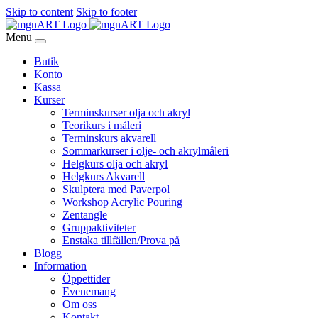
Skip to content
Skip to footer
Menu
Butik
Konto
Kassa
Kurser
Terminskurser olja och akryl
Teorikurs i måleri
Terminskurs akvarell
Sommarkurser i olje- och akrylmåleri
Helgkurs olja och akryl
Helgkurs Akvarell
Skulptera med Paverpol
Workshop Acrylic Pouring
Zentangle
Gruppaktiviteter
Enstaka tillfällen/Prova på
Blogg
Information
Öppettider
Evenemang
Om oss
Kontakt