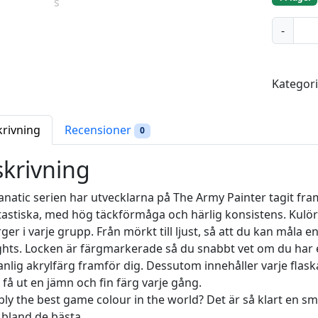
S
-
p
e
l
Kategor
l
b
o
krivning
Recensioner
0
u
n
krivning
d
F
natic serien har utvecklarna på The Army Painter tagit fr
u
tastiska, med hög täckförmåga och härlig konsistens. Kulör
c
rger i varje grupp. Från mörkt till ljust, så att du kan mål
h
ghts. Locken är färgmarkerade så du snabbt vet om du har en
s
vanlig akrylfärg framför dig. Dessutom innehåller varje flask
i
t få ut en jämn och fin färg varje gång.
a
ly the best game colour in the world? Det är så klart en sm
-
 bland de bästa.