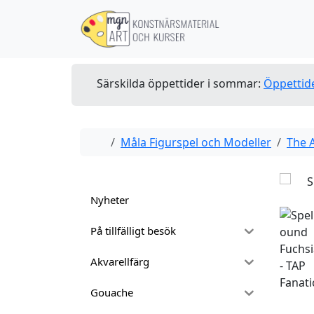
Skip to content
Skip to footer
Särskilda öppettider i sommar:
Öppettid
Home
Måla Figurspel och Modeller
The 
Nyheter
På tillfälligt besök
Akvarellfärg
Gouache