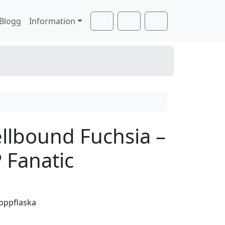
Blogg
Information
Cart
Search
Account
llbound Fuchsia –
 Fanatic
oppflaska