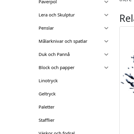
Paverpol
Rel
Lera och Skulptur
Penslar
Målarknivar och spatlar
Duk och Pannå
Block och papper
Linotryck
Geltryck
Paletter
Stafflier
Väskor och fodral