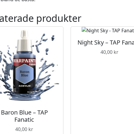
T
A
aterade produkter
P
F
a
n
Night Sky – TAP Fana
a
40,00
kr
t
i
c
m
ä
n
g
d
Baron Blue – TAP
Fanatic
40,00
kr