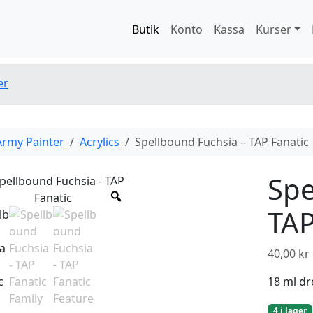
Butik
Konto
Kassa
Kurser
er
Army Painter
Acrylics
Spellbound Fuchsia – TAP Fanatic
Spe
TAP
40,00
kr
18 ml dr
4 i lager