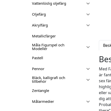
Vattenlöslig oljefärg
Oljefärg
Akrylfärg
Metallicfärger
Måla Figurspel och
Bes
Modeller
Bes
Pastell
Med Fa
Pennor
är fan
Bläck, kalligrafi och
sex fä
tillbehör
highli
Zentangle
eller 
dig at
Målarmedier
Probab
there”