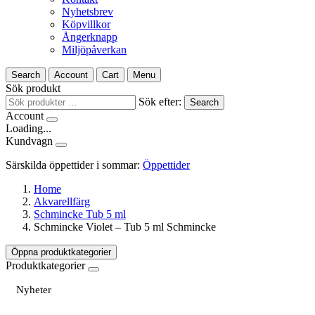
Nyhetsbrev
Köpvillkor
Ångerknapp
Miljöpåverkan
Search
Account
Cart
Menu
Sök produkt
Sök efter:
Search
Account
Loading...
Kundvagn
Särskilda öppettider i sommar:
Öppettider
Home
Akvarellfärg
Schmincke Tub 5 ml
Schmincke Violet – Tub 5 ml Schmincke
Öppna produktkategorier
Produktkategorier
Nyheter