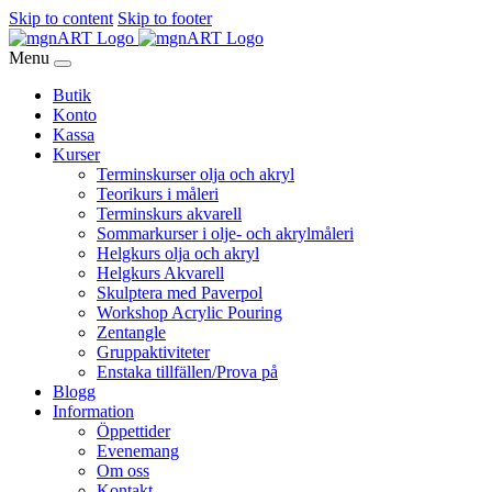
Skip to content
Skip to footer
Menu
Butik
Konto
Kassa
Kurser
Terminskurser olja och akryl
Teorikurs i måleri
Terminskurs akvarell
Sommarkurser i olje- och akrylmåleri
Helgkurs olja och akryl
Helgkurs Akvarell
Skulptera med Paverpol
Workshop Acrylic Pouring
Zentangle
Gruppaktiviteter
Enstaka tillfällen/Prova på
Blogg
Information
Öppettider
Evenemang
Om oss
Kontakt