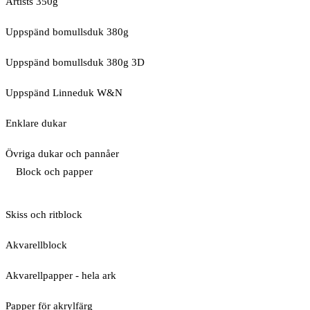
Artists 350g
Uppspänd bomullsduk 380g
Uppspänd bomullsduk 380g 3D
Uppspänd Linneduk W&N
Enklare dukar
Övriga dukar och pannåer
Block och papper
Skiss och ritblock
Akvarellblock
Akvarellpapper - hela ark
Papper för akrylfärg