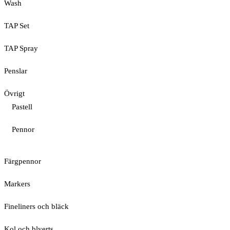
Wash
TAP Set
TAP Spray
Penslar
Övrigt
Pastell
Pennor
Färgpennor
Markers
Fineliners och bläck
Kol och blyerts