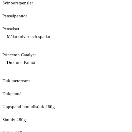
Svinborstpenslar
Penselpennor
Penselset
Målarknivar och spatlar
Princeton Catalyst
Duk och Pannå
Duk metervara
Dukpannå
Uppspänd bomullsduk 260g
Simply 280g