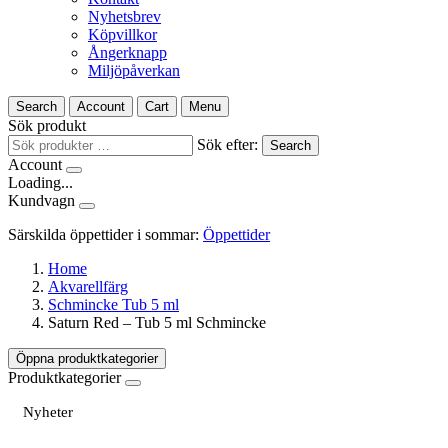
Nyhetsbrev
Köpvillkor
Ångerknapp
Miljöpåverkan
Search
Account
Cart
Menu
Sök produkt
Sök efter:
Search
Account
Loading...
Kundvagn
Särskilda öppettider i sommar:
Öppettider
Home
Akvarellfärg
Schmincke Tub 5 ml
Saturn Red – Tub 5 ml Schmincke
Öppna produktkategorier
Produktkategorier
Nyheter