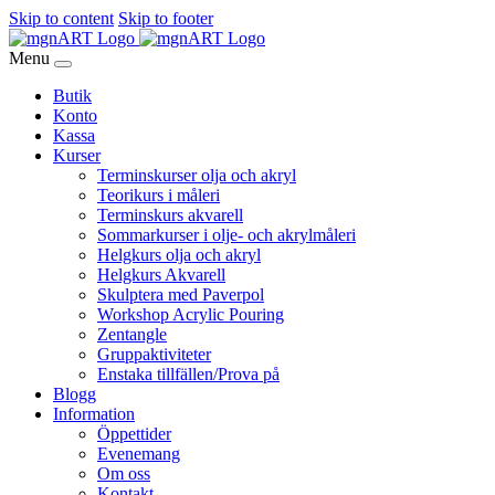
Skip to content
Skip to footer
Menu
Butik
Konto
Kassa
Kurser
Terminskurser olja och akryl
Teorikurs i måleri
Terminskurs akvarell
Sommarkurser i olje- och akrylmåleri
Helgkurs olja och akryl
Helgkurs Akvarell
Skulptera med Paverpol
Workshop Acrylic Pouring
Zentangle
Gruppaktiviteter
Enstaka tillfällen/Prova på
Blogg
Information
Öppettider
Evenemang
Om oss
Kontakt