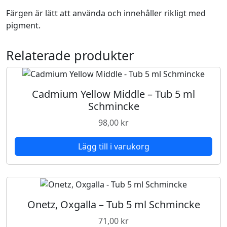
u
Färgen är lätt att använda och innehåller rikligt med
b
pigment.
5
m
Relaterade produkter
l
S
c
h
Cadmium Yellow Middle – Tub 5 ml
m
Schmincke
i
98,00
kr
n
c
Lägg till i varukorg
k
e
m
ä
n
Onetz, Oxgalla – Tub 5 ml Schmincke
g
71,00
kr
d