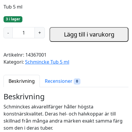
Tub 5 ml
3 i lager
P
-
+
Lägg till i varukorg
u
r
p
Artikelnr:
14367001
l
Kategori:
Schmincke Tub 5 ml
e
M
a
Beskrivning
Recensioner
0
g
e
Beskrivning
n
Schminckes akvarellfärger håller högsta
t
konstnärskvalitet. Deras hel- och halvkoppar är till
a
skillnad från många andra märken exakt samma färg
-
som den i deras tuber.
T