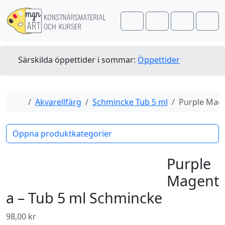
Skip to content
Skip to footer
Cart
Search
Account
Men
Särskilda öppettider i sommar:
Öppettider
Home
Akvarellfärg
Schmincke Tub 5 ml
Purple Mage
Öppna produktkategorier
Purple
Magent
a – Tub 5 ml Schmincke
98,00
kr