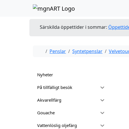
Skip to content
Skip to footer
Särskilda öppettider i sommar:
Öppettid
Home
Penslar
Syntetpenslar
Velvetou
Nyheter
På tillfälligt besök
Akvarellfärg
Gouache
Vattenlöslig oljefärg