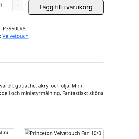
+
Lägg till i varukorg
r:
P3950LR8
i:
Velvetouch
rell, gouache, akryl och olja. Mini-
 modell och miniatyrmålning. Fantastiskt sköna