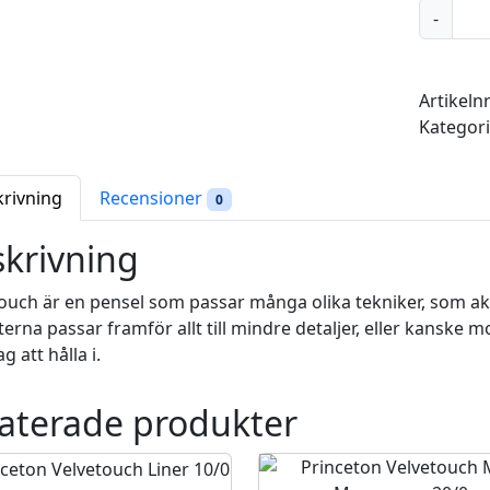
P
-
r
i
n
Artikeln
c
Kategor
e
t
o
krivning
Recensioner
0
n
V
krivning
e
l
ouch är en pensel som passar många olika tekniker, som akva
v
terna passar framför allt till mindre detaljer, eller kanske
e
g att hålla i.
t
o
aterade produkter
u
c
h