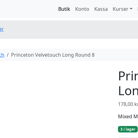
Butik
Konto
Kassa
Kurser
er
ch
Princeton Velvetouch Long Round 8
Pri
Lo
178,00
k
Mixed M
3 i lager