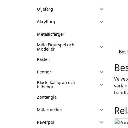
Oljefärg
Akrylfärg
Metallicfärger
Måla Figurspel och
Modeller
Bes
Pastell
Bes
Pennor
Velvet
Bläck, kalligrafi och
varian
tillbehör
handta
Zentangle
Rel
Målarmedier
Paverpol