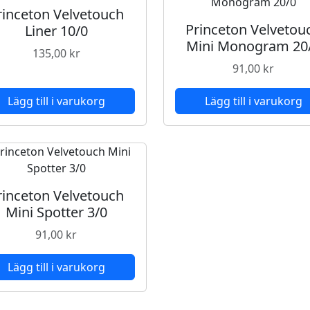
L
rinceton Velvetouch
Princeton Velvetou
o
Liner 10/0
Mini Monogram 20
n
135,00
kr
g
91,00
kr
R
o
Lägg till i varukorg
Lägg till i varukorg
u
n
d
8
m
rinceton Velvetouch
ä
Mini Spotter 3/0
n
g
91,00
kr
d
Lägg till i varukorg