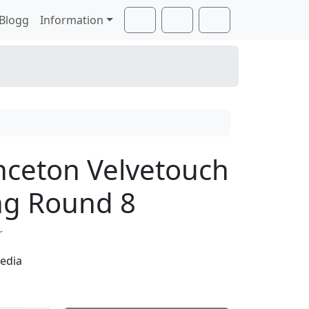
Blogg
Information
Cart
Search
Account
nceton Velvetouch
ng Round 8
r
edia