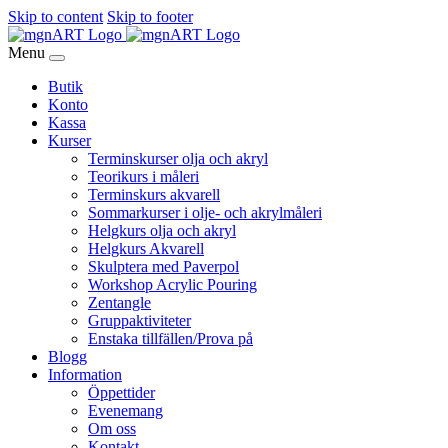
Skip to content
Skip to footer
Menu
Butik
Konto
Kassa
Kurser
Terminskurser olja och akryl
Teorikurs i måleri
Terminskurs akvarell
Sommarkurser i olje- och akrylmåleri
Helgkurs olja och akryl
Helgkurs Akvarell
Skulptera med Paverpol
Workshop Acrylic Pouring
Zentangle
Gruppaktiviteter
Enstaka tillfällen/Prova på
Blogg
Information
Öppettider
Evenemang
Om oss
Kontakt