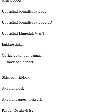
Artists 350g
Uppspänd bomullsduk 380g
Uppspänd bomullsduk 380g 3D
Uppspänd Linneduk W&N
Enklare dukar
Övriga dukar och pannåer
Block och papper
Skiss och ritblock
Akvarellblock
Akvarellpapper - hela ark
Papper för akrylfärg