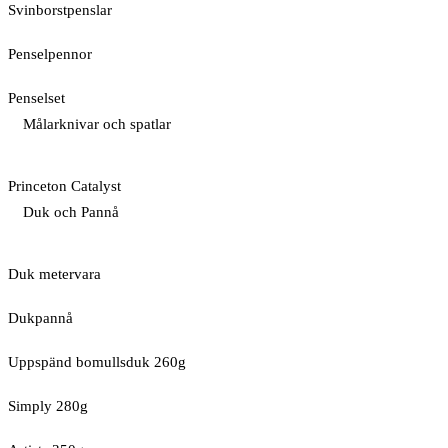
Svinborstpenslar
Penselpennor
Penselset
Målarknivar och spatlar
Princeton Catalyst
Duk och Pannå
Duk metervara
Dukpannå
Uppspänd bomullsduk 260g
Simply 280g