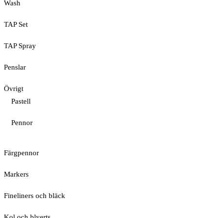
Wash
TAP Set
TAP Spray
Penslar
Övrigt
Pastell
Pennor
Färgpennor
Markers
Fineliners och bläck
Kol och blyerts