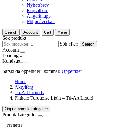
Nyhetsbrev
Köpvillkor
Ångerknapp
Miljöpåverkan
Search
Account
Cart
Menu
Sök produkt
Sök efter:
Search
Account
Loading...
Kundvagn
Särskilda öppettider i sommar:
Öppettider
Home
Akrylfärg
Tri-Art Liquids
Phthalo Turquoise Light – Tri-Art Liquid
Öppna produktkategorier
Produktkategorier
Nyheter