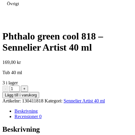
Övrigt
Phthalo green cool 818 –
Sennelier Artist 40 ml
169,00
kr
Tub 40 ml
3 i lager
Phthalo
-
+
green
Lägg till i varukorg
cool
Artikelnr:
130411818
Kategori:
Sennelier Artist 40 ml
818
-
Beskrivning
Sennelier
Recensioner
0
Artist
40
Beskrivning
ml