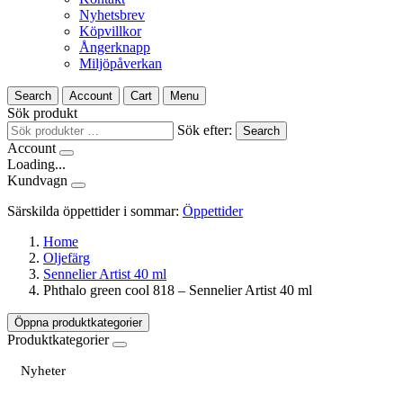
Nyhetsbrev
Köpvillkor
Ångerknapp
Miljöpåverkan
Search
Account
Cart
Menu
Sök produkt
Sök efter:
Search
Account
Loading...
Kundvagn
Särskilda öppettider i sommar:
Öppettider
Home
Oljefärg
Sennelier Artist 40 ml
Phthalo green cool 818 – Sennelier Artist 40 ml
Öppna produktkategorier
Produktkategorier
Nyheter