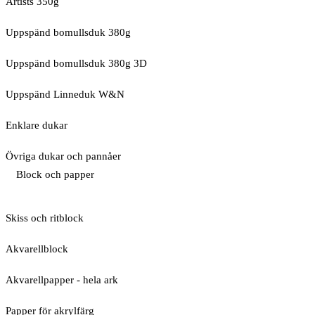
Artists 350g
Uppspänd bomullsduk 380g
Uppspänd bomullsduk 380g 3D
Uppspänd Linneduk W&N
Enklare dukar
Övriga dukar och pannåer
Block och papper
Skiss och ritblock
Akvarellblock
Akvarellpapper - hela ark
Papper för akrylfärg