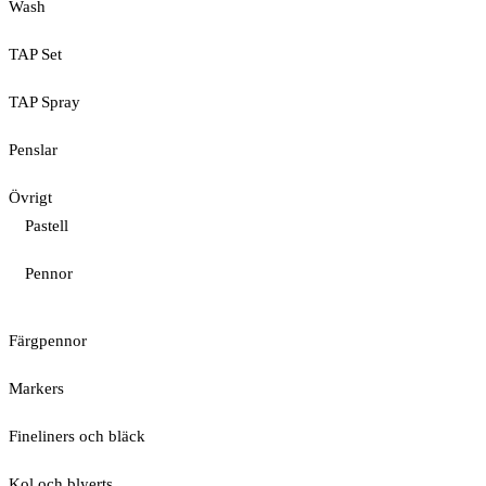
Wash
TAP Set
TAP Spray
Penslar
Övrigt
Pastell
Pennor
Färgpennor
Markers
Fineliners och bläck
Kol och blyerts