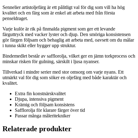
mängd
Sennelier artistoljefärg är ett pålitligt val för dig som vill ha hög
kvalitet och en färg som är enkel att arbeta med från första
penseldraget.
Varje kulör är rik på finmalda pigment som ger ett levande
färguttryck med vacker lyster och djup. Den smöriga konsistensen
gör färgen följsam och behaglig att arbeta med, oavsett om du målar
i tunna skikt eller bygger upp struktur.
Bindemedlet består av safflorolja, vilket ger en jämn torkprocess och
minskar risken för gulning, särskilt i ljusa nyanser.
Tillverkad i mindre serier med stor omsorg om varje nyans. Ett
utmärkt val för dig som söker en oljefärg med både karaktär och
kvalitet.
Extra fin konstnärskvalitet
Djupa, intensiva pigment
Krämig och följsam konsistens
Safflorolja för klarare färger över tid
Passar många måleritekniker
Relaterade produkter