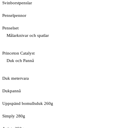
Svinborstpenslar
Penselpennor
Penselset
Målarknivar och spatlar
Princeton Catalyst
Duk och Pannå
Duk metervara
Dukpannå
Uppspänd bomullsduk 260g
Simply 280g