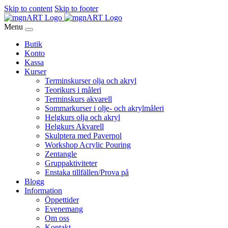
Skip to content
Skip to footer
Menu
Butik
Konto
Kassa
Kurser
Terminskurser olja och akryl
Teorikurs i måleri
Terminskurs akvarell
Sommarkurser i olje- och akrylmåleri
Helgkurs olja och akryl
Helgkurs Akvarell
Skulptera med Paverpol
Workshop Acrylic Pouring
Zentangle
Gruppaktiviteter
Enstaka tillfällen/Prova på
Blogg
Information
Öppettider
Evenemang
Om oss
Kontakt