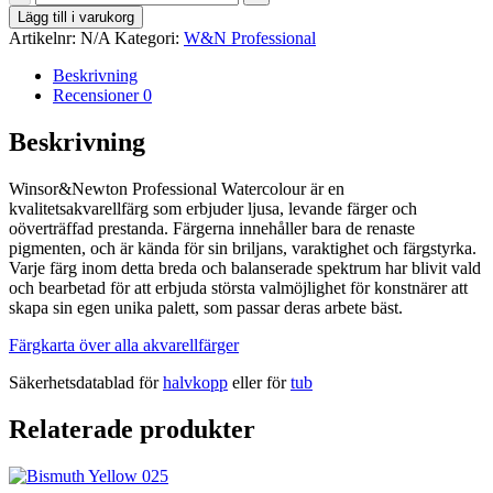
Gray
Lägg till i varukorg
-
Artikelnr:
N/A
Kategori:
W&N Professional
Winsor&Newton
Professional
Beskrivning
Watercolour
Recensioner
0
mängd
Beskrivning
Winsor&Newton Professional Watercolour är en
kvalitetsakvarellfärg som erbjuder ljusa, levande färger och
oöverträffad prestanda. Färgerna innehåller bara de renaste
pigmenten, och är kända för sin briljans, varaktighet och färgstyrka.
Varje färg inom detta breda och balanserade spektrum har blivit vald
och bearbetad för att erbjuda största valmöjlighet för konstnärer att
skapa sin egen unika palett, som passar deras arbete bäst.
Färgkarta över alla akvarellfärger
Säkerhetsdatablad för
halvkopp
eller för
tub
Relaterade produkter