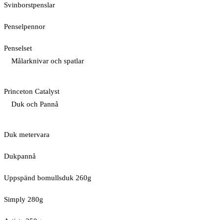
Svinborstpenslar
Penselpennor
Penselset
Målarknivar och spatlar
Princeton Catalyst
Duk och Pannå
Duk metervara
Dukpannå
Uppspänd bomullsduk 260g
Simply 280g