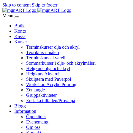
Skip to content
Skip to footer
Menu
Butik
Konto
Kassa
Kurser
Terminskurser olja och akryl
Teorikurs i måleri
Terminskurs akvarell
Sommarkurser i olje- och akrylmåleri
Helgkurs olja och akryl
Helgkurs Akvarell
Skulptera med Paverpol
Workshop Acrylic Pouring
Zentangle
Gruppaktiviteter
Enstaka tillfällen/Prova på
Blogg
Information
Öppettider
Evenemang
Om oss
Kontakt