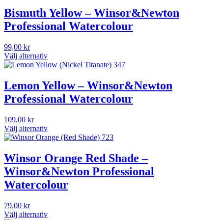
Bismuth Yellow – Winsor&Newton
Professional Watercolour
99,00
kr
Välj alternativ
Den
här
produkten
Lemon Yellow – Winsor&Newton
har
Professional Watercolour
flera
varianter.
De
109,00
kr
olika
Välj alternativ
alternativen
Den
kan
här
väljas
produkten
Winsor Orange Red Shade –
på
har
Winsor&Newton Professional
produktsidan
flera
varianter.
Watercolour
De
olika
79,00
kr
alternativen
Välj alternativ
kan