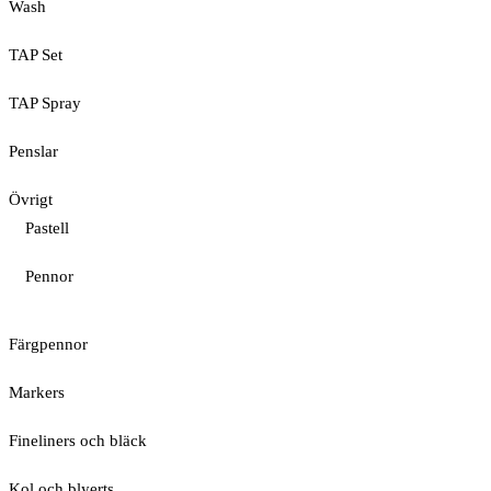
Wash
TAP Set
TAP Spray
Penslar
Övrigt
Pastell
Pennor
Färgpennor
Markers
Fineliners och bläck
Kol och blyerts