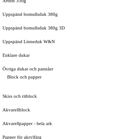
Artists 350g
Uppspänd bomullsduk 380g
Uppspänd bomullsduk 380g 3D
Uppspänd Linneduk W&N
Enklare dukar
Övriga dukar och pannåer
Block och papper
Skiss och ritblock
Akvarellblock
Akvarellpapper - hela ark
Papper för akrylfärg