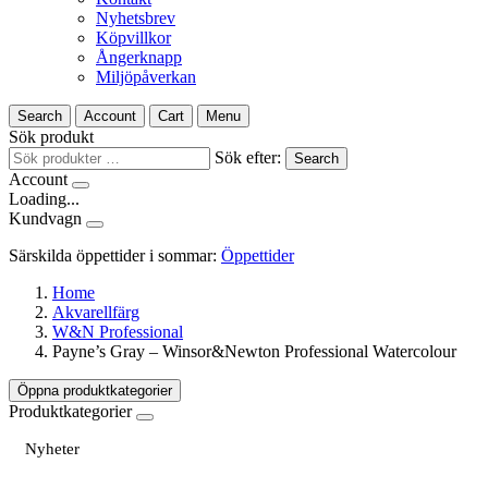
Nyhetsbrev
Köpvillkor
Ångerknapp
Miljöpåverkan
Search
Account
Cart
Menu
Sök produkt
Sök efter:
Search
Account
Loading...
Kundvagn
Särskilda öppettider i sommar:
Öppettider
Home
Akvarellfärg
W&N Professional
Payne’s Gray – Winsor&Newton Professional Watercolour
Öppna produktkategorier
Produktkategorier
Nyheter