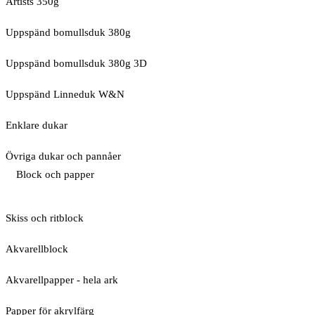
Artists 350g
Uppspänd bomullsduk 380g
Uppspänd bomullsduk 380g 3D
Uppspänd Linneduk W&N
Enklare dukar
Övriga dukar och pannåer
Block och papper
Skiss och ritblock
Akvarellblock
Akvarellpapper - hela ark
Papper för akrylfärg