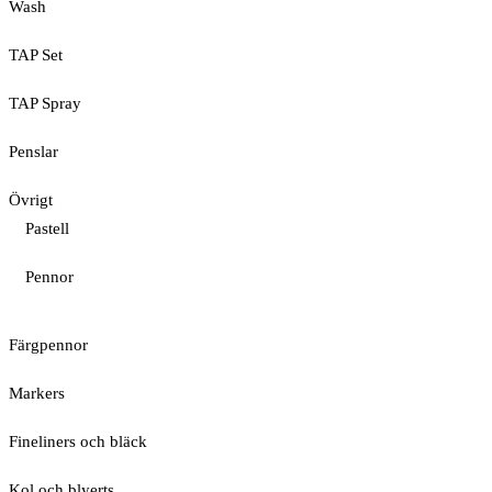
Wash
TAP Set
TAP Spray
Penslar
Övrigt
Pastell
Pennor
Färgpennor
Markers
Fineliners och bläck
Kol och blyerts