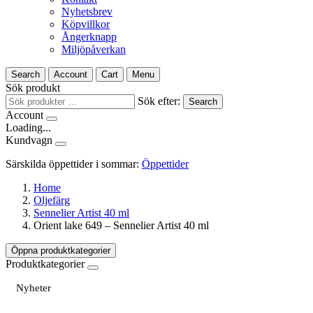
Nyhetsbrev
Köpvillkor
Ångerknapp
Miljöpåverkan
Search
Account
Cart
Menu
Sök produkt
Sök efter:
Search
Account
Loading...
Kundvagn
Särskilda öppettider i sommar:
Öppettider
Home
Oljefärg
Sennelier Artist 40 ml
Orient lake 649 – Sennelier Artist 40 ml
Öppna produktkategorier
Produktkategorier
Nyheter