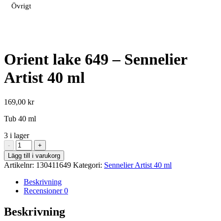
Övrigt
Orient lake 649 – Sennelier
Artist 40 ml
169,00
kr
Tub 40 ml
3 i lager
Orient
-
+
lake
Lägg till i varukorg
649
Artikelnr:
130411649
Kategori:
Sennelier Artist 40 ml
-
Sennelier
Beskrivning
Artist
Recensioner
0
40
ml
Beskrivning
mängd