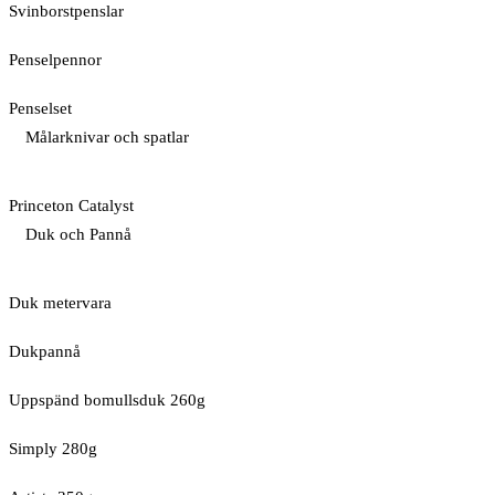
Svinborstpenslar
Penselpennor
Penselset
Målarknivar och spatlar
Princeton Catalyst
Duk och Pannå
Duk metervara
Dukpannå
Uppspänd bomullsduk 260g
Simply 280g