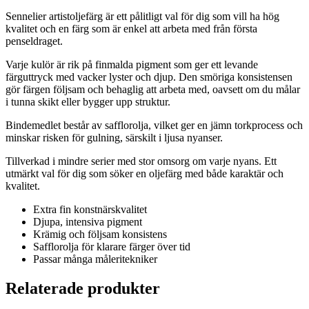
Sennelier artistoljefärg är ett pålitligt val för dig som vill ha hög
kvalitet och en färg som är enkel att arbeta med från första
penseldraget.
Varje kulör är rik på finmalda pigment som ger ett levande
färguttryck med vacker lyster och djup. Den smöriga konsistensen
gör färgen följsam och behaglig att arbeta med, oavsett om du målar
i tunna skikt eller bygger upp struktur.
Bindemedlet består av safflorolja, vilket ger en jämn torkprocess och
minskar risken för gulning, särskilt i ljusa nyanser.
Tillverkad i mindre serier med stor omsorg om varje nyans. Ett
utmärkt val för dig som söker en oljefärg med både karaktär och
kvalitet.
Extra fin konstnärskvalitet
Djupa, intensiva pigment
Krämig och följsam konsistens
Safflorolja för klarare färger över tid
Passar många måleritekniker
Relaterade produkter