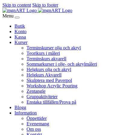
Skip to content
Skip to footer
Menu
Butik
Konto
Kassa
Kurser
Terminskurser olja och akryl
Teorikurs i måleri
Terminskurs akvarell
Sommarkurser i olje- och akrylmåleri
Helgkurs olja och akryl
Helgkurs Akvarell
Skulptera med Paverpol
Workshop Acrylic Pouring
Zentangle
Gruppaktiviteter
Enstaka tillfällen/Prova på
Blogg
Information
Öppettider
Evenemang
Om oss
Kontakt