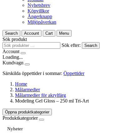
Nyhetsbrev
Köpvillkor
Ångerknapp
Miljöpåverkan
Search
Account
Cart
Menu
Sök produkt
Sök efter:
Search
Account
Loading...
Kundvagn
Särskilda öppettider i sommar:
Öppettider
Home
Målarmedier
Målarmedier för akrylfärg
Modeling Gel Gloss – 250 ml Tri-Art
Öppna produktkategorier
Produktkategorier
Nyheter