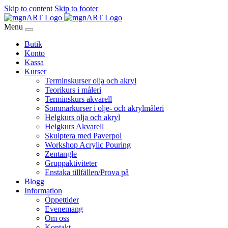
Skip to content
Skip to footer
Menu
Butik
Konto
Kassa
Kurser
Terminskurser olja och akryl
Teorikurs i måleri
Terminskurs akvarell
Sommarkurser i olje- och akrylmåleri
Helgkurs olja och akryl
Helgkurs Akvarell
Skulptera med Paverpol
Workshop Acrylic Pouring
Zentangle
Gruppaktiviteter
Enstaka tillfällen/Prova på
Blogg
Information
Öppettider
Evenemang
Om oss
Kontakt