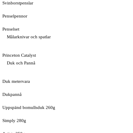
Svinborstpenslar
Penselpennor
Penselset
Målarknivar och spatlar
Princeton Catalyst
Duk och Pannå
Duk metervara
Dukpannå
Uppspänd bomullsduk 260g
Simply 280g