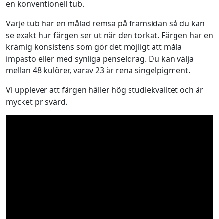
en konventionell tub.
o
O
Varje tub har en målad remsa på framsidan så du kan
r
se exakt hur färgen ser ut när den torkat. Färgen har en
i
krämig konsistens som gör det möjligt att måla
g
impasto eller med synliga penseldrag. Du kan välja
i
mellan 48 kulörer, varav 23 är rena singelpigment.
n
1
Vi upplever att färgen håller hög studiekvalitet och är
2
mycket prisvärd.
0
m
l
m
ä
n
g
d