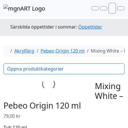
Skip to content
Skip to footer
Search
Account
Me
Cart
Särskilda öppettider i sommar:
Öppettider
Home
Akrylfärg
Pebeo Origin 120 ml
Mixing White – P
Öppna produktkategorier
Mixing
White –
Pebeo Origin 120 ml
79,00
kr
Tub 120 ml