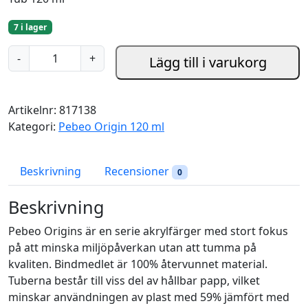
7 i lager
M
-
+
Lägg till i varukorg
i
x
i
Artikelnr:
817138
n
Kategori:
Pebeo Origin 120 ml
g
W
h
Beskrivning
Recensioner
0
i
t
Beskrivning
e
Pebeo Origins är en serie akrylfärger med stort fokus
-
på att minska miljöpåverkan utan att tumma på
P
kvaliten. Bindmedlet är 100% återvunnet material.
e
Tuberna består till viss del av hållbar papp, vilket
b
minskar användningen av plast med 59% jämfört med
e