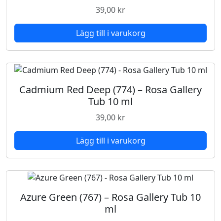
m
39,00
kr
l
m
Lägg till i varukorg
ä
n
g
d
Cadmium Red Deep (774) – Rosa Gallery
Tub 10 ml
39,00
kr
Lägg till i varukorg
Azure Green (767) – Rosa Gallery Tub 10
ml