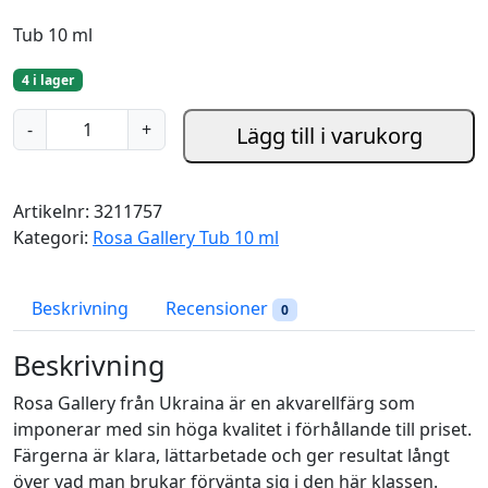
Tub 10 ml
4 i lager
M
-
+
Lägg till i varukorg
a
d
d
Artikelnr:
3211757
e
Kategori:
Rosa Gallery Tub 10 ml
r
B
r
Beskrivning
Recensioner
0
o
w
Beskrivning
n
Rosa Gallery från Ukraina är en akvarellfärg som
(
imponerar med sin höga kvalitet i förhållande till priset.
7
Färgerna är klara, lättarbetade och ger resultat långt
5
över vad man brukar förvänta sig i den här klassen.
7