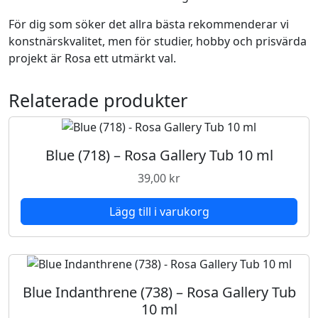
)
För dig som söker det allra bästa rekommenderar vi
-
konstnärskvalitet, men för studier, hobby och prisvärda
R
projekt är Rosa ett utmärkt val.
o
s
Relaterade produkter
a
G
a
l
Blue (718) – Rosa Gallery Tub 10 ml
l
39,00
kr
e
r
Lägg till i varukorg
y
T
u
b
1
Blue Indanthrene (738) – Rosa Gallery Tub
0
10 ml