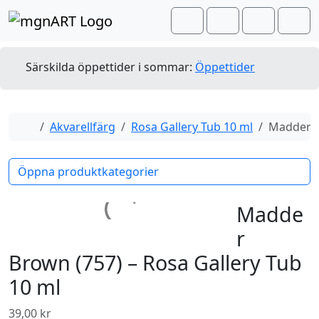
Skip to content
Skip to footer
Cart
Search
Account
Men
Särskilda öppettider i sommar:
Öppettider
Home
Akvarellfärg
Rosa Gallery Tub 10 ml
Madder B
Öppna produktkategorier
Madde
r
Brown (757) – Rosa Gallery Tub
10 ml
39,00
kr