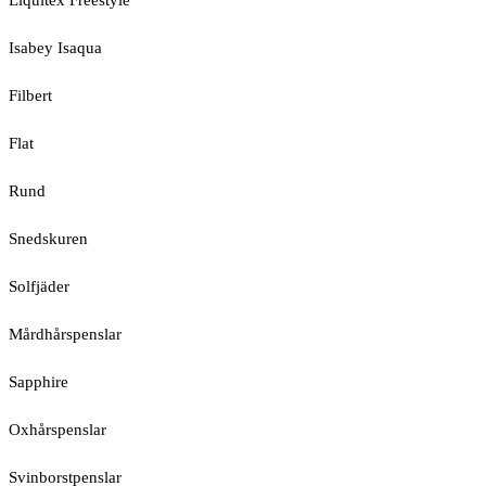
Liquitex Freestyle
Isabey Isaqua
Filbert
Flat
Rund
Snedskuren
Solfjäder
Mårdhårspenslar
Sapphire
Oxhårspenslar
Svinborstpenslar