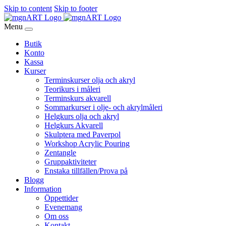
Skip to content
Skip to footer
Menu
Butik
Konto
Kassa
Kurser
Terminskurser olja och akryl
Teorikurs i måleri
Terminskurs akvarell
Sommarkurser i olje- och akrylmåleri
Helgkurs olja och akryl
Helgkurs Akvarell
Skulptera med Paverpol
Workshop Acrylic Pouring
Zentangle
Gruppaktiviteter
Enstaka tillfällen/Prova på
Blogg
Information
Öppettider
Evenemang
Om oss
Kontakt