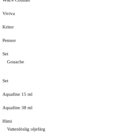
W&N Cotman
Viviva
Kritor
Pennor
Set
Gouache
Set
Aquafine 15 ml
Aquafine 38 ml
Himi
Vattenlöslig oljefärg