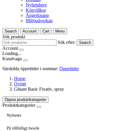
Nyhetsbrev
Köpvillkor
Ångerknapp
Miljöpåverkan
Search
Account
Cart
Menu
Sök produkt
Sök efter:
Search
Account
Loading...
Kundvagn
Särskilda öppettider i sommar:
Öppettider
Home
Övrigt
Ghiant Basic Fixativ, spray
Öppna produktkategorier
Produktkategorier
Nyheter
På tillfälligt besök