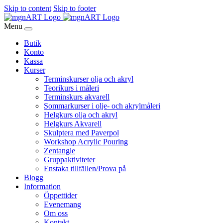
Skip to content
Skip to footer
Menu
Butik
Konto
Kassa
Kurser
Terminskurser olja och akryl
Teorikurs i måleri
Terminskurs akvarell
Sommarkurser i olje- och akrylmåleri
Helgkurs olja och akryl
Helgkurs Akvarell
Skulptera med Paverpol
Workshop Acrylic Pouring
Zentangle
Gruppaktiviteter
Enstaka tillfällen/Prova på
Blogg
Information
Öppettider
Evenemang
Om oss
Kontakt