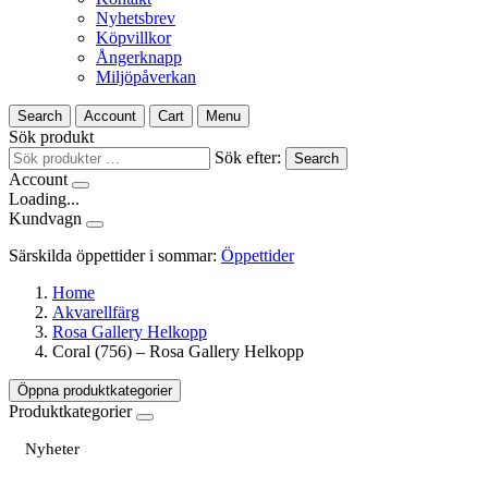
Nyhetsbrev
Köpvillkor
Ångerknapp
Miljöpåverkan
Search
Account
Cart
Menu
Sök produkt
Sök efter:
Search
Account
Loading...
Kundvagn
Särskilda öppettider i sommar:
Öppettider
Home
Akvarellfärg
Rosa Gallery Helkopp
Coral (756) – Rosa Gallery Helkopp
Öppna produktkategorier
Produktkategorier
Nyheter