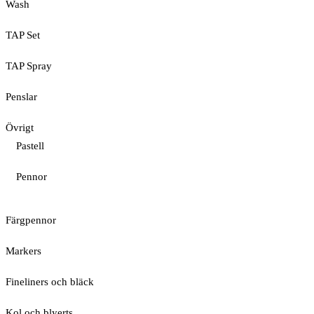
Wash
TAP Set
TAP Spray
Penslar
Övrigt
Pastell
Pennor
Färgpennor
Markers
Fineliners och bläck
Kol och blyerts