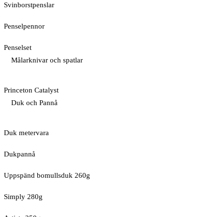
Svinborstpenslar
Penselpennor
Penselset
Målarknivar och spatlar
Princeton Catalyst
Duk och Pannå
Duk metervara
Dukpannå
Uppspänd bomullsduk 260g
Simply 280g