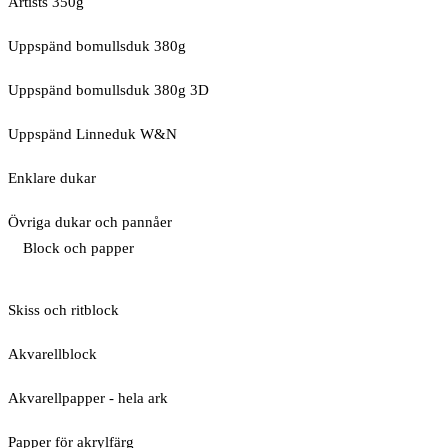
Artists 350g
Uppspänd bomullsduk 380g
Uppspänd bomullsduk 380g 3D
Uppspänd Linneduk W&N
Enklare dukar
Övriga dukar och pannåer
Block och papper
Skiss och ritblock
Akvarellblock
Akvarellpapper - hela ark
Papper för akrylfärg