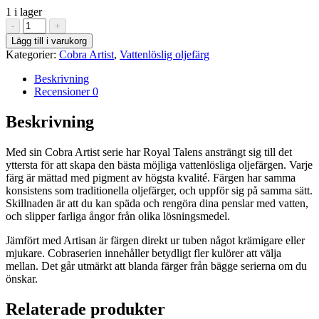
1 i lager
Cobalt
-
+
Blue
Lägg till i varukorg
511
Kategorier:
Cobra Artist
,
Vattenlöslig oljefärg
-
Cobra
Beskrivning
Artist
Recensioner
0
40
ml
Beskrivning
mängd
Med sin Cobra Artist serie har Royal Talens ansträngt sig till det
yttersta för att skapa den bästa möjliga vattenlösliga oljefärgen. Varje
färg är mättad med pigment av högsta kvalité. Färgen har samma
konsistens som traditionella oljefärger, och uppför sig på samma sätt.
Skillnaden är att du kan späda och rengöra dina penslar med vatten,
och slipper farliga ångor från olika lösningsmedel.
Jämfört med Artisan är färgen direkt ur tuben något krämigare eller
mjukare. Cobraserien innehåller betydligt fler kulörer att välja
mellan. Det går utmärkt att blanda färger från bägge serierna om du
önskar.
Relaterade produkter