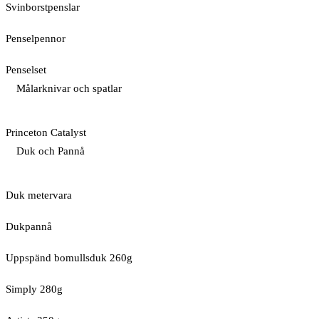
Svinborstpenslar
Penselpennor
Penselset
Målarknivar och spatlar
Princeton Catalyst
Duk och Pannå
Duk metervara
Dukpannå
Uppspänd bomullsduk 260g
Simply 280g