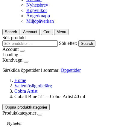
Nyhetsbrev
Köpvillkor
Ångerknapp
Miljöpåverkan
Search
Account
Cart
Menu
Sök produkt
Sök efter:
Search
Account
Loading...
Kundvagn
Särskilda öppettider i sommar:
Öppettider
Home
Vattenlöslig oljefärg
Cobra Artist
Cobalt Blue 511 – Cobra Artist 40 ml
Öppna produktkategorier
Produktkategorier
Nyheter