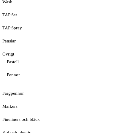
Wash
TAP Set
TAP Spray
Penslar
Övrigt
Pastell
Pennor
Färgpennor
Markers
Fineliners och bläck
Kol och blyerts