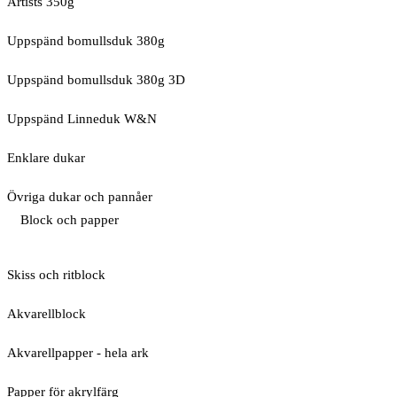
Artists 350g
Uppspänd bomullsduk 380g
Uppspänd bomullsduk 380g 3D
Uppspänd Linneduk W&N
Enklare dukar
Övriga dukar och pannåer
Block och papper
Skiss och ritblock
Akvarellblock
Akvarellpapper - hela ark
Papper för akrylfärg