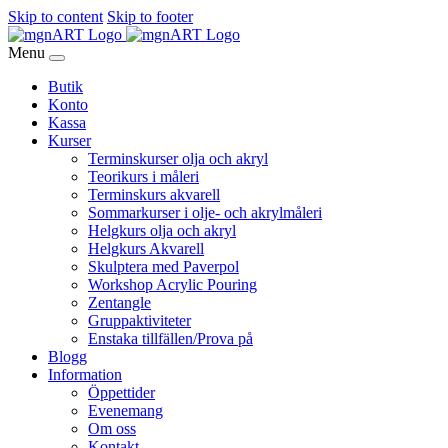
Skip to content
Skip to footer
Menu
Butik
Konto
Kassa
Kurser
Terminskurser olja och akryl
Teorikurs i måleri
Terminskurs akvarell
Sommarkurser i olje- och akrylmåleri
Helgkurs olja och akryl
Helgkurs Akvarell
Skulptera med Paverpol
Workshop Acrylic Pouring
Zentangle
Gruppaktiviteter
Enstaka tillfällen/Prova på
Blogg
Information
Öppettider
Evenemang
Om oss
Kontakt